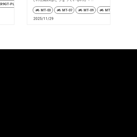
ER9GT-PLUS
MT-03
MT-07
MT-09
MT-10
MT-25
2025/11/29