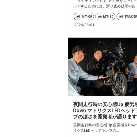
ライディング時に下半身をしっか
ルドするためには、滑り止め効果のあ..
MT-09
MT-10
TRACE
2026/08/01
夜間走行時の安心感Up 疲労
Down マトリクスLEDヘッド
プの凄さを開発者が語ります
夜間走行時の安心感Up 疲労感をDown
リクスLEDヘッドランプの...