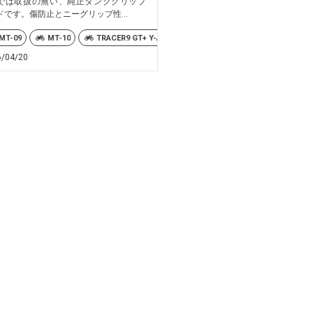
では取扱の無い、純正タンクグリップ
ドです。傷防止とニーグリップ性...
GT+ Y-AMT
MT-09
MT-10
TRACER9GT-PLUS
TRACER9 GT+ Y-AMT
TRACER9GT-PLUS
Téné
6/04/20