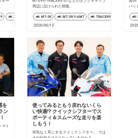
りホー
MT-09やTRACER9 GTなどのタンクキャップ
国内
.
周辺に設けられた樹脂...
パッ
R9
XSR900
XSR900GP
MT-09
MT-09 Y-AMT
TRACER9
TRACER9 
2026/06/13
202
感を
使ってみるともう戻れないくら
ラン
い快適!? クイックシフターでス
！
ポーティ＆スムーズな走りを楽
しもう！
 マト
何気なく耳にするクイックシフター。 では
その仕組みはどうなっているのか？...