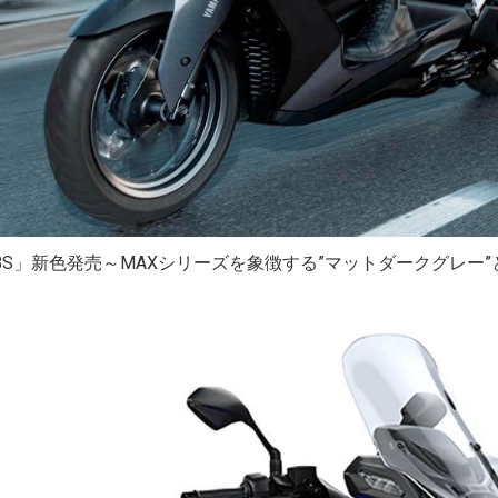
ABS」新色発売～MAXシリーズを象徴する”マットダークグレー”