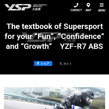
YSP大阪東
CONTACT
MAP
MENU
The textbook of Supersport
for your “Fun”, ”Confidence”
and “Growth” YZF-R7 ABS
シェア