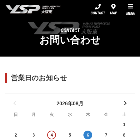
YSP大阪東
CONTACT
MAP
MENU
CONTACT
お問い合わせ
営業日のお知らせ
2026年08月
日
月
火
水
木
金
土
1
2
3
4
5
6
7
8