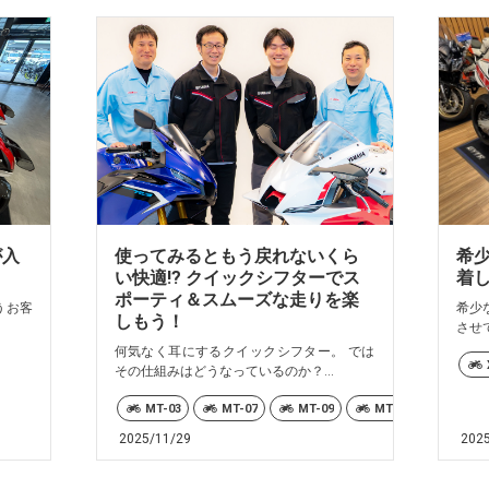
が入
使ってみるともう戻れないくら
希少
い快適!? クイックシフターでス
着
ポーティ＆スムーズな走りを楽
うお客
希少
しもう！
させ
何気なく耳にするクイックシフター。 では
その仕組みはどうなっているのか？...
MT-03
MT-07
MT-09
MT-10
MT-25
2025/11/29
202