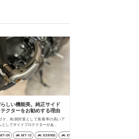
晴らしい機能美。純正サイド
ロテクターをお勧めする理由
ゴケ、転倒対策として装着率の高いア
ムとしてサイドプロテクターがあ...
MT-09
MT-10
XSR900
XSR900GP