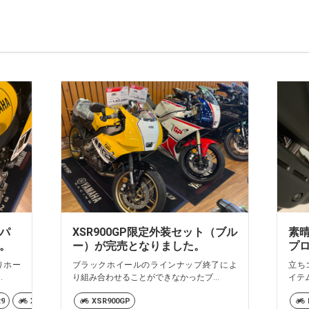
パ
XSR900GP限定外装セット（ブル
素
。
ー）が完売となりました。
プ
りホー
ブラックホイールのラインナップ終了によ
立ち
.
り組み合わせることができなかったブ...
イテ
R9
XSR900
XSR900GP
XSR900GP