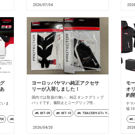
2026/07/04
202
グ
ヨーロッパヤマハ純正アクセサ
モ
あ
リーが入荷しました！
オ
約
国内では取扱の無い、純正タンクグリップ
パッドです。傷防止とニーグリップ性...
ていま
ヤマハ
.
場 10
MT-09
MT-10
TRACER9 GT+ Y-AMT
TRAC
00
XSR900
XSR900GP
YZF-R1 70th Anniversary ABS
YZF-R
2026/04/20
202