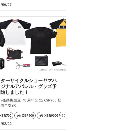
6/06/07
ーターサイクルショーヤマハ
リジナルアパレル・グッズ予
開始しました！
発動機創立 70 周年記念/XSR900 登
 周年/XSR...
ER9GT-PLUS
Ténéré700
XSR900
XSR900GP
YZF-R7
1M/YZF-R1
XSR700
XSR900
YZF-R3
XSR900GP
YZF-R3 70th Anniversary Edition
YZF-R1 70th Anniversary ABS
YZF-R7
Y
6/02/20