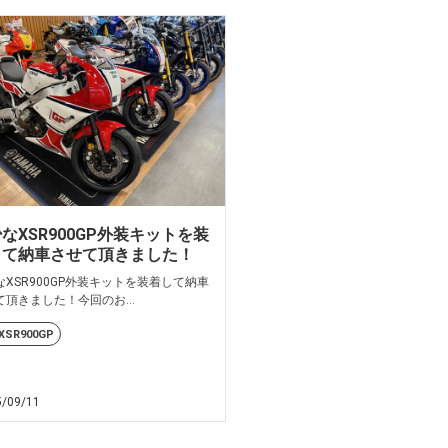
なXSR900GP外装キットを装
して納車させて頂きました！
なXSR900GP外装キットを装着して納車
て頂きました！今回のお...
XSR900GP
MT-125
TRACER9
Ténéré700
XSR125
XSR900
5/09/11