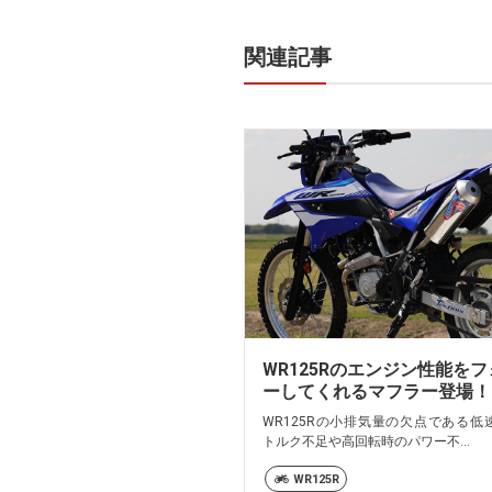
関連記事
WR125Rのエンジン性能を
ーしてくれるマフラー登場！
WR125Rの小排気量の欠点である低
トルク不足や高回転時のパワー不...
WR125R